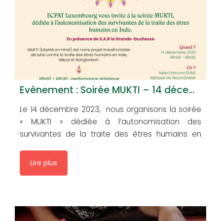
Evènement : Soirée MUKTI – 14 décembre 2023
Le 14 décembre 2023, nous organisons la soirée
« MUKTI » dédiée à l’autonomisation des
survivantes de la traite des êtres humains en
Inde, Népal et Bangladesh. Pour y participer, il
suffit de réserver votre place en envoyant un mail
Lire plus
à info@ecpat.lu