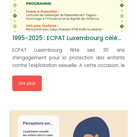
1995-2025 : ECPAT Luxembourg célèbre ses 30 ans – 18 novembre 2025
ECPAT Luxembourg fête ses 30 ans
d’engagement pour la protection des enfants
contre l’exploitation sexuelle. A cette occasion, le
18 novembre 2025, nous vous invitons à un
moment de partage pour célébrer la dignité et la
Lire plus
résilience de l’enfance. Entrée libre.