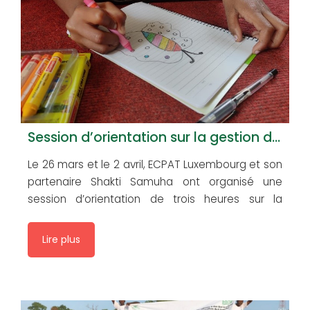
Session d’orientation sur la gestion du stress et l’auto-prise en charge dans deux foyers pour victimes de la traite des êtres humains
Le 26 mars et le 2 avril, ECPAT Luxembourg et son
partenaire Shakti Samuha ont organisé une
session d’orientation de trois heures sur la
gestion du stress et l’auto-prise en charge dans
deux foyers pour victimes de la traite des êtres
Lire plus
humains gérés par le partenaire. La session a
été animée par une infirmière diplômée […]