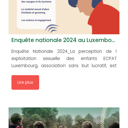
Enquête nationale 2024 au Luxembourg : La perception de l’exploitation sexuelle des enfants
Enquête Nationale 2024_La perception de l
exploitation sexuelle des enfants ECPAT
Luxembourg, association sans but lucratif, est
une organisation non-gouvernementale agréée
par le Ministère des Affaires étrangères et
Lire plus
européennes luxembourgeois depuis 1999 et
placée sous le Haut-Patronage de Son Altesse
Royale la Grande-Duchesse. Elle est membre du
réseau internationale ECPAT qui compte 112
membres dans […]