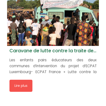
Caravane de lutte contre la traite des enfants à des fins sexuelles
Les enfants pairs éducateurs des deux
communes d’intervention du projet d’ECPAT
Luxembourg- ECPAT France « Lutte contre la
traite des enfants à des fins sexuelles sur les
sites aurifères de Kokoyo et de Koflatié dans le
Lire plus
cercle de Kangaba au Mali » ont célébré la
journée du 16 juin, journée de l’Enfant Africain à
travers […]