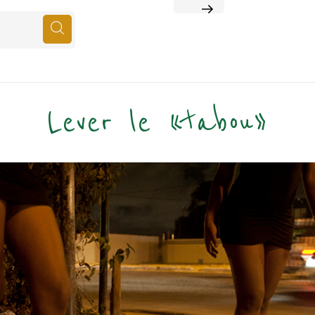
NEXT
POST
Lever le «tabou»