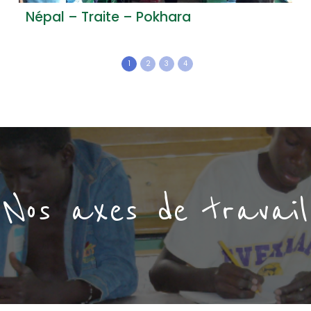
Népal – Traite – Pokhara
1
2
3
4
Nos axes de travail