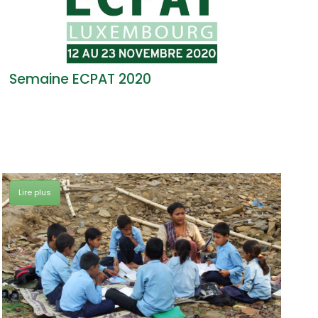
Semaine ECPAT 2020
Nép
Lir
Lire plus
Sé