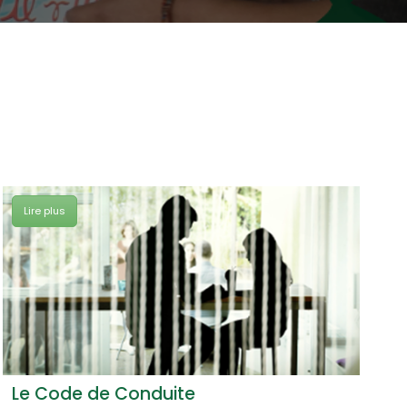
Lire plus
Lir
Le Code de Conduite
Lux