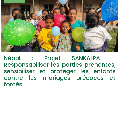
Népal : Projet SANKALPA –
JTI
Responsabiliser les parties prenantes,
Pro
sensibiliser et protéger les enfants
enf
contre les mariages précoces et
forcés
Lir