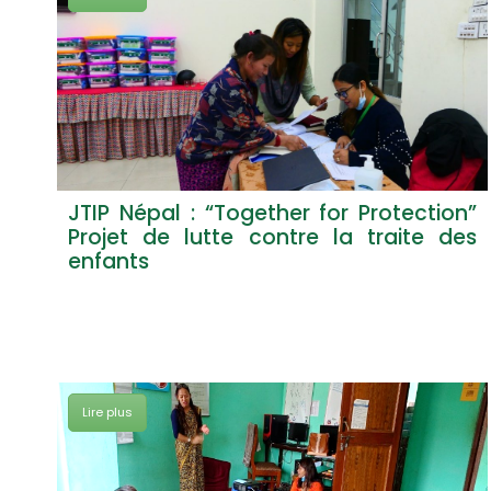
A –
JTIP Népal : “Together for Protection”
tes,
Projet de lutte contre la traite des
ants
enfants
 et
Lire plus