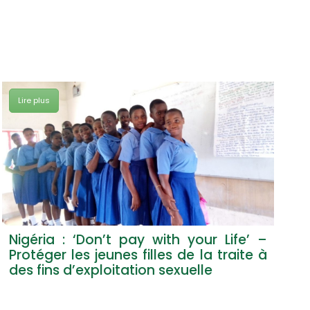
Lire plus
Lir
Nigéria : ‘Don’t pay with your Life’ –
Ca
Protéger les jeunes filles de la traite à
co
des fins d’exploitation sexuelle
l’e