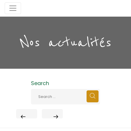
Nos actualités
Search
PREVIOUS
NEXT
POST
POST