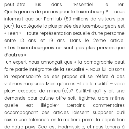
peut-être lus dans L’Essentiel. Le 1er
Quels genres de pornos pour le Luxembourg ?
nous
informait que sur PornHub (50 millions de visiteurs par
jour), la catégorie la plus prisée des luxembourgeois est
« Teen » – toute représentation sexuelle d’une personne
entre 13 ans et 19 ans. Dans le 2ème article
« Les Luxembourgeois ne sont pas plus pervers que
d’autres »
un expert nous annonçait que « la pornographie peut
faire partie intégrante de la sexualité ». Nous lui laissons
la responsabilité de ses propos s’il se réfère à des
victimes majeures. Mais qu’en est-il de la nudité – voire
plus- exposée de mineur(e)s? Suffit-il qu’il y ait une
demande pour qu’une offre soit légitime, alors même
qu’elle est illégale? Certains commentaires
accompagnant ces articles laissent supposer qu’il
existe une tolérance en la matière parmi la population
de notre pays. Ceci est inadmissible, et nous tenons à