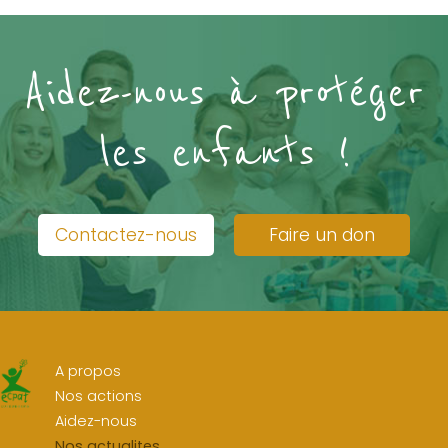
Aidez-nous à protéger
les enfants !
Contactez-nous
Faire un don
A propos
Nos actions
Aidez-nous
Nos actualites