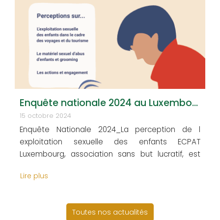
Enquête nationale 2024 au Luxembourg : La perception de l’exploitation sexuelle des enfants
15 octobre 2024
Enquête Nationale 2024_La perception de l
exploitation sexuelle des enfants ECPAT
Luxembourg, association sans but lucratif, est
une organisation non-gouvernementale agréée
Lire plus
par le Ministère des Affaires étrangères et
européennes luxembourgeois depuis 1999 et
placée sous le Haut-Patronage de Son Altesse
Toutes nos actualités
Royale la Grande-Duchesse. Elle est membre du