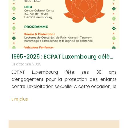
1995-2025 : ECPAT Luxembourg célèbre ses 30 ans – 18 novembre 2025
31 octobre 2025
ECPAT Luxembourg fête ses 30 ans
d’engagement pour la protection des enfants
contre l’exploitation sexuelle. A cette occasion, le
18 novembre 2025, nous vous invitons à un
Lire plus
moment de partage pour célébrer la dignité et la
résilience de l’enfance. Entrée libre.