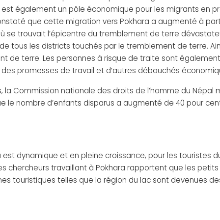
a est également un pôle économique pour les migrants en p
st constaté que cette migration vers Pokhara a augmenté à part
a, où se trouvait l’épicentre du tremblement de terre dévastat
 de tous les districts touchés par le tremblement de terre. A
 de terre. Les personnes à risque de traite sont également l
 fait des promesses de travail et d’autres débouchés économiq
ns, la Commission nationale des droits de l’homme du Népal m
 que le nombre d’enfants disparus a augmenté de 40 pour ce
 est dynamique et en pleine croissance, pour les touristes d
les chercheurs travaillant à Pokhara rapportent que les petits
es touristiques telles que la région du lac sont devenues 