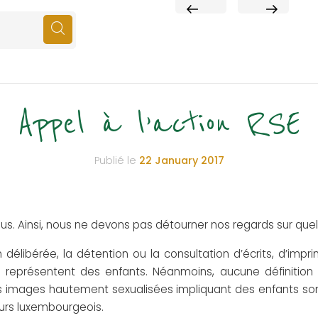
PREVIOUS
NEXT
POST
POST
Appel à l’action RSE
Publié le
22 January 2017
us. Ainsi, nous ne devons pas détourner nos regards sur quelqu
 délibérée, la détention ou la consultation d’écrits, d’imp
 représentent des enfants. Néanmoins, aucune définition
es images hautement sexualisées impliquant des enfants so
urs luxembourgeois.