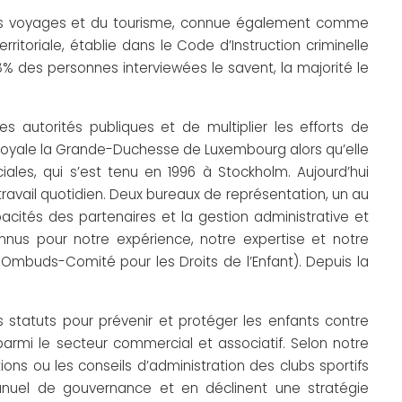
e des voyages et du tourisme, connue également comme
rritoriale, établie dans le Code d’Instruction criminelle
8% des personnes interviewées le savent, la majorité le
 autorités publiques et de multiplier les efforts de
se Royale la Grande-Duchesse de Luxembourg alors qu’elle
iales, qui s’est tenu en 1996 à Stockholm. Aujourd’hui
avail quotidien. Deux bureaux de représentation, un au
pacités des partenaires et la gestion administrative et
nus pour notre expérience, notre expertise et notre
 (Ombuds-Comité pour les Droits de l’Enfant). Depuis la
tatuts pour prévenir et protéger les enfants contre
 parmi le secteur commercial et associatif. Selon notre
ns ou les conseils d’administration des clubs sportifs
manuel de gouvernance et en déclinent une stratégie