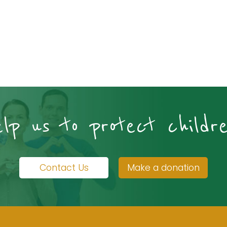
elp us to protect childre
Contact Us
Make a donation