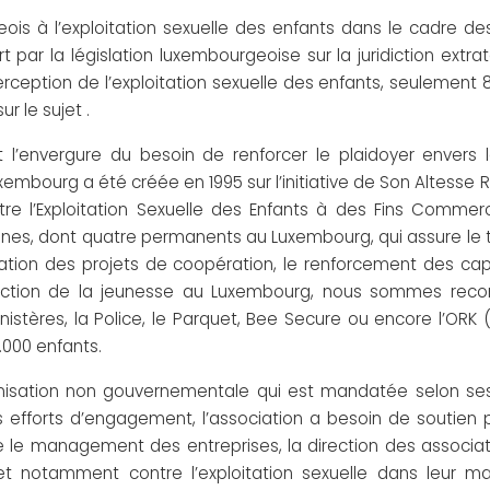
geois à l’exploitation sexuelle des enfants dans le cadr
par la législation luxembourgeoise sur la juridiction extrate
ception de l’exploitation sexuelle des enfants, seulement 
ur le sujet .
’envergure du besoin de renforcer le plaidoyer envers les
Luxembourg a été créée en 1995 sur l’initiative de Son Altes
tre l’Exploitation Sexuelle des Enfants à des Fins Commerc
es, dont quatre permanents au Luxembourg, qui assure le tr
ination des projets de coopération, le renforcement des ca
otection de la jeunesse au Luxembourg, nous sommes recon
istères, la Police, le Parquet, Bee Secure ou encore l’ORK
.000 enfants.
isation non gouvernementale qui est mandatée selon ses s
 ses efforts d’engagement, l’association a besoin de soutien
le management des entreprises, la direction des associatio
, et notamment contre l’exploitation sexuelle dans leur 