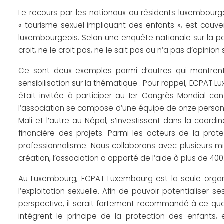
Le recours par les nationaux ou résidents luxembour
« tourisme sexuel impliquant des enfants », est couvert 
luxembourgeois. Selon une enquête nationale sur la per
croit, ne le croit pas, ne le sait pas ou n’a pas d’opinion s
Ce sont deux exemples parmi d’autres qui montrent l
sensibilisation sur la thématique . Pour rappel, ECPAT 
était invitée à participer au 1er Congrès Mondial con
l’association se compose d’une équipe de onze personn
Mali et l’autre au Népal, s’investissent dans la coord
financière des projets. Parmi les acteurs de la pr
professionnalisme. Nous collaborons avec plusieurs min
création, l’association a apporté de l’aide à plus de 400
Au Luxembourg, ECPAT Luxembourg est la seule organ
l’exploitation sexuelle. Afin de pouvoir potentialiser
perspective, il serait fortement recommandé à ce que 
intègrent le principe de la protection des enfants