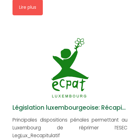
contre la moralité publique » du Code Pénal.
Lire plus
LegLux_Intro
Législation luxembourgeoise: Récapitulatif
Principales dispositions pénales permettant au
Luxembourg de réprimer l’ESEC
LegLux_Recapitulatif