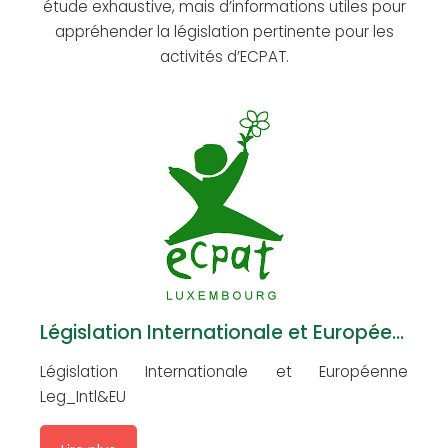
étude exhaustive, mais d’informations utiles pour
appréhender la législation pertinente pour les
activités d’ECPAT.
Législation Internationale et Européenne
P
Législation Internationale et Européenne
L
Leg_Intl&EU
l
L